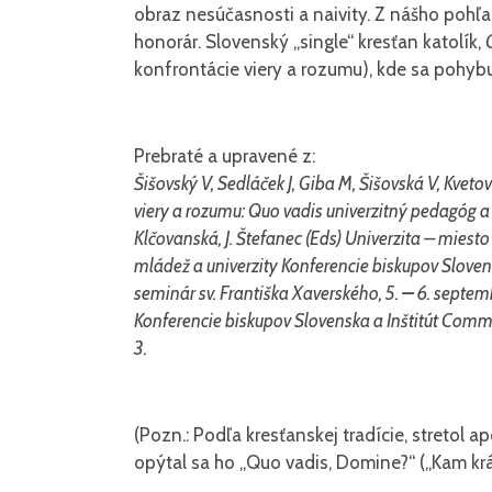
obraz nesúčasnosti a naivity. Z nášho pohľa
honorár. Slovenský „single“ kresťan katolík,
konfrontácie viery a rozumu), kde sa pohybu
Prebraté a upravené z:
Šišovský V, Sedláček J, Giba M, Šišovská V, Kvetov
viery a rozumu:
Quo vadis
univerzitný pedagóg a ve
Klčovanská, J. Štefanec (Eds) Univerzita – miesto
mládež a univerzity Konferencie biskupov Slovens
seminár sv. Františka Xaverského, 5.
–
6. septemb
Konferencie biskupov Slovenska a Inštitút Commu
3.
(Pozn.: Podľa kresťanskej tradície, stretol a
opýtal sa ho „Quo vadis, Domine?“ („Kam krá