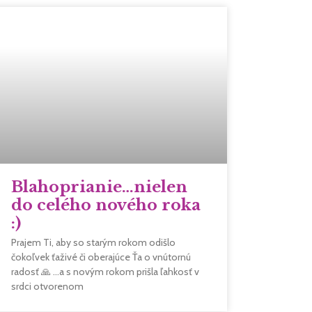
Blahoprianie…nielen
do celého nového roka
:)
Prajem Ti, aby so starým rokom odišlo
čokoľvek ťaživé či oberajúce Ťa o vnútornú
radosť 🙏 …a s novým rokom prišla ľahkosť v
srdci otvorenom