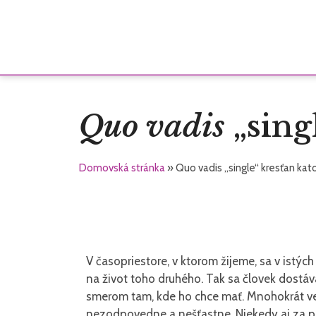
Quo vadis
„sing
Domovská stránka
»
Quo vadis „single“ kresťan kato
V časopriestore, v ktorom žijeme, sa v istý
na život toho druhého. Tak sa človek dostáva
smerom tam, kde ho chce mať. Mnohokrát ve
nezodpovedne a nešťastne. Niekedy aj za po