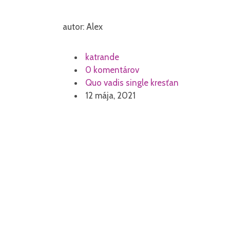
autor: Alex
katrande
0 komentárov
Quo vadis single kresťan
12 mája, 2021