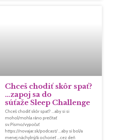
Chceš chodiť skôr spať?
…zapoj sa do
súťaže Sleep Challenge
Chceš chodiť skôr spať? …aby si si
mohol/mohla ráno prečítať
sv.Písmo/vypočuť
https://novajar.sk/podcast/ …aby si bol/a
menej náchylný/á ochorieť …cez deň