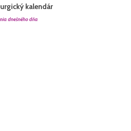
turgický kalendár
ania dnešného dňa