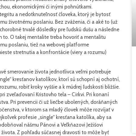
ou, ekonomickými či inými pohnútkami.
egritu a nedotknuteľnosť človeka, ktorý je bytosť
ému životnému poslaniu. Bez zváženia, či a aké to (už
chorobné trvalé dôsledky pre ľudskú dušu a následne
em to. O takej mentalite treba hovoriť a mentalitu
ému poslaniu, tiež na webovej platforme
ieste stretnutia a konfrontácie (viery a rozumu)
vé smerovanie života jednotlivca veľmi potrebuje
ngle“ kresťanov katolíkov, ktorí sú schopní aj ochotní,
rozumu, robiť kroky vyššie a k múdrej ľudskosti bližšie.
pri zveľaďovaní Kristovho tela – Cirkvi. Pri konaní
va. Pri prevencii či už liečbe ubolených, doráňaných
očenstva, v ktorom sa mladý človek môže rozvíjať v
jkoľvek profesie „single“ kresťana katolíka, aby sa
ripodobňoval nášmu Pánovi a Veľkňazovi Ježišovi
ho života. Z pohľadu súčasnej dravosti to môže byť