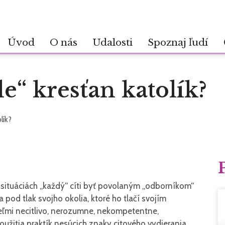
Úvod
O nás
Udalosti
Spoznaj ľudí
le“ kresťan katolík?
lík?
ch situáciách „každý“ cíti byť povolaným „odborníkom“
 pod tlak svojho okolia, ktoré ho tlačí svojím
ľmi necitlivo, nerozumne, nekompetentne,
užitia praktík nesúcich znaky citového vydierania,