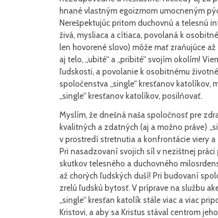
hnané vlastným egoizmom umocneným pých
Nerešpektujúc pritom duchovnú a telesnú int
živá, mysliaca a cítiaca, povolaná k osobitn
len hovorené slovo) môže mať zraňujúce až 
aj telo, „ubité“ a „pribité“ svojím okolím! Vi
ľudskosti, a povolanie k osobitnému životn
spoločenstva „single“ kresťanov katolíkov, m
„single“ kresťanov katolíkov, posilňovať.
Myslím, že dnešná naša spoločnosť pre zdra
kvalitných a zdatných (aj a možno práve) „si
v prostredí stretnutia a konfrontácie viery a 
Pri nasadzovaní svojich síl v nezištnej práci 
skutkov telesného a duchovného milosrdenst
až chorých ľudských duší! Pri budovaní spol
zrelú ľudskú bytosť. V príprave na službu ake
„single“ kresťan katolík stále viac a viac p
Kristovi, a aby sa Kristus stával centrom je