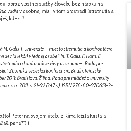
du, obraz vlastnej služby človeku bez nároku na
Quo vadis
v osobnej misii v tom prostredí (stretnutia a
ješ, kde si?
á M, Galis T: Univerzita – miesto stretnutia a konfrontácie
dec (a lekár) v jednej osobe? In: T. Galis, F. Horn, E.
 stretnutia a konfrontácie viery a rozumu – „Rada pre
ka“. Zborník z vedeckej konferencie. Badín: Kňazský
er 2011; Bratislava, Žilina: Rada pre mládež a univerzity
nio, n.o., 2011, s. 91-92 (247 s.). ISBN 978-80-970613-3-
poštol Peter na svojom úteku z Ríma Ježiša Krista a
čaš, pane?“).)