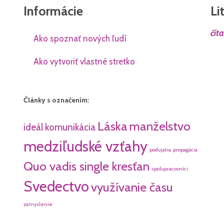
Informácie
Li
čít
Ako spoznať nových ľudí
Ako vytvoriť vlastné stretko
Články s označením:
Láska
manželstvo
ideál
komunikácia
medziľudské vzťahy
podujatia
propagácia
Quo vadis single kresťan
spolupracovníci
Svedectvo
využívanie času
zamyslenie