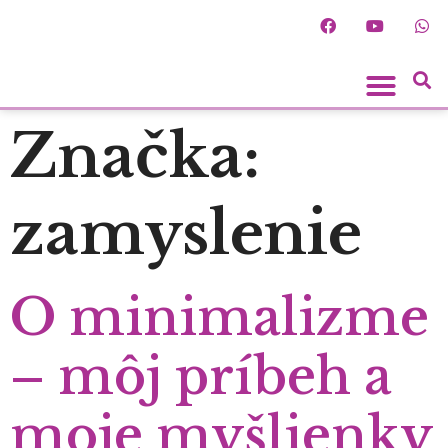
Spoznaj ľudí
Značka:
zamyslenie
O minimalizme
– môj príbeh a
moje myšlienky