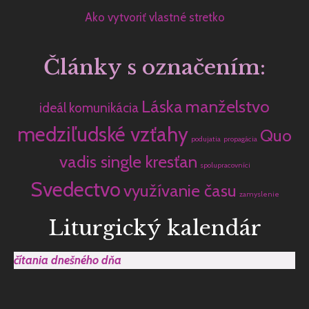
Ako vytvoriť vlastné stretko
Články s označením:
Láska
manželstvo
ideál
komunikácia
medziľudské vzťahy
Quo
podujatia
propagácia
vadis single kresťan
spolupracovníci
Svedectvo
využívanie času
zamyslenie
Liturgický kalendár
čítania dnešného dňa