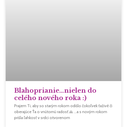
Blahoprianie…nielen do
celého nového roka :)
Prajem Ti, aby so starým rokom odišlo čokoľvek ťaživé či
oberajúce Ťa o vnútornú radosť 🙏 …a s novým rokom
prišla ľahkosť v srdci otvorenom