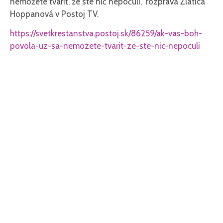
nemôžete tváriť, že ste nič nepočuli,“ rozpráva Zlatica
Hoppanová v Postoj TV.
https://svetkrestanstva.postoj.sk/86259/ak-vas-boh-
povola-uz-sa-nemozete-tvarit-ze-ste-nic-nepoculi