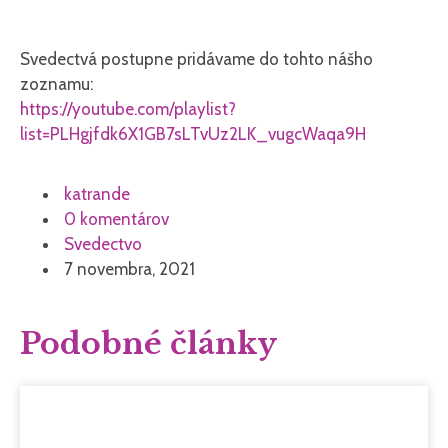
Svedectvá postupne pridávame do tohto nášho
zoznamu:
https://youtube.com/playlist?
list=PLHgjfdk6X1GB7sLTvUz2LK_vugcWaqa9H
katrande
0 komentárov
Svedectvo
7 novembra, 2021
Podobné články