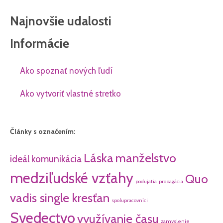
Najnovšie udalosti
Informácie
Ako spoznať nových ľudí
Ako vytvoriť vlastné stretko
Články s označením:
Láska
manželstvo
ideál
komunikácia
medziľudské vzťahy
Quo
podujatia
propagácia
vadis single kresťan
spolupracovníci
Svedectvo
využívanie času
zamyslenie