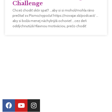
Challenge
Chceš chodiť skôr spať? …aby si si mohol/mohla ráno
prečítať sv.Písmo/vypočuť https://novajar.sk/podcast/ …
aby si bol/a menej náchylný/á ochorieť …cez deň
oddýchnutú/á Hlavnou motiváciou, prečo chodiť