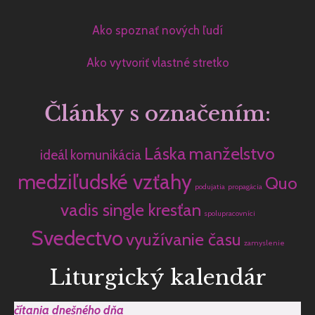
Ako spoznať nových ľudí
Ako vytvoriť vlastné stretko
Články s označením:
Láska
manželstvo
ideál
komunikácia
medziľudské vzťahy
Quo
podujatia
propagácia
vadis single kresťan
spolupracovníci
Svedectvo
využívanie času
zamyslenie
Liturgický kalendár
čítania dnešného dňa