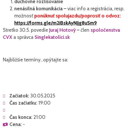
duchovné rozlišovanie
nenásilná komunikácia –
viac info a registrácia, resp.
možnosť
ponúknuť spolujazdu/poprosiť o odvoz:
https://forms.gle/m2iBskAyNJjg8uSm9
Stretko 30.5. povedie
Juraj Hotový
–
člen
spoločenstva
CVX
a správca
Singlekatolíci.sk
Najbližšie termíny…opýtajte sa:
Začiatok:
30.05.2025
Čas začiatku:
19:00
Čas konca:
21:00
Cena:
-