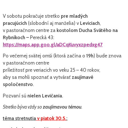
V sobotu pokračuje stretko
pre mladých
pracujúcich
(slobodní aj manželia) v
Leviciach
,
v pastoračnom centre za
kostolom Ducha Svätého na
Rybníkoch –
Perecká 43:
https://maps.app.goo.gl/aDCqKuvyxzpedxg47
Po večernej svätej omši (ktorá začína o
19h
) bude znova
v pastoračnom centre
príležitosť pre veriacich vo veku 25 – 40 rokov,
aby sa mohli spoznať a vytvárať
zaujímavé
spoločenstvo
.
Pozvaní sú
nielen Levičania
.
Stretko býva vždy so
zaujímavou témou
.
téma stretnutia
v piatok 30.5.
: