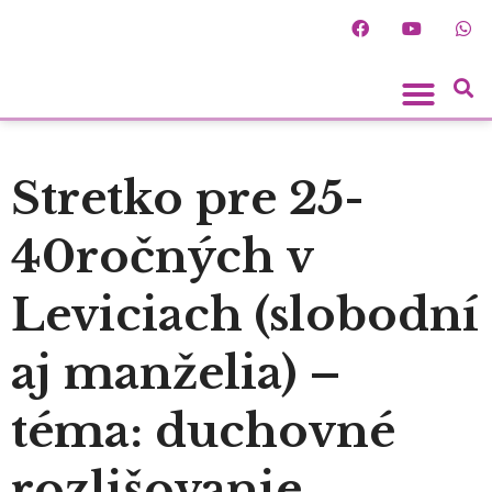
Spoznaj ľudí
Stretko pre 25-
40ročných v
Leviciach (slobodní
aj manželia) –
téma: duchovné
rozlišovanie