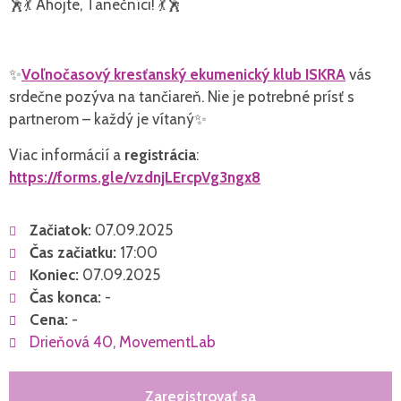
🕺💃 Ahojte, Tanečníci! 💃🕺
✨
Voľnočasový kresťanský ekumenický klub ISKRA
vás
srdečne pozýva na tančiareň. Nie je potrebné prísť s
partnerom – každý je vítaný✨
Viac informácií a
registrácia
:
https://forms.gle/vzdnjLErcpVg3ngx8
Začiatok:
07.09.2025
Čas začiatku:
17:00
Koniec:
07.09.2025
Čas konca:
-
Cena:
-
Drieňová 40, MovementLab
Zaregistrovať sa