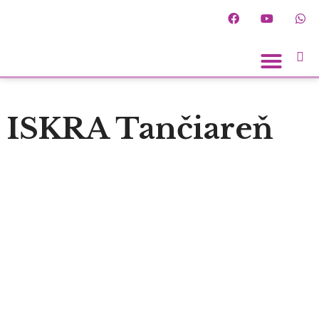
Spoznaj ľudí
ISKRA Tančiareň