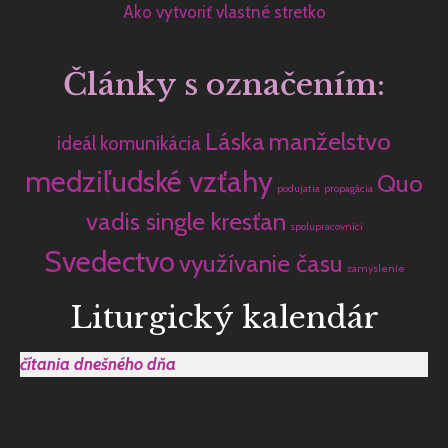
Ako vytvoriť vlastné stretko
Články s označením:
Láska
manželstvo
ideál
komunikácia
medziľudské vzťahy
Quo
podujatia
propagácia
vadis single kresťan
spolupracovníci
Svedectvo
využívanie času
zamyslenie
Liturgický kalendár
čítania dnešného dňa