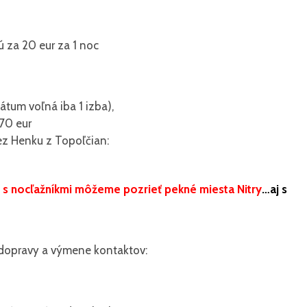
 za 20 eur za 1 noc
átum voľná iba 1 izba),
 70 eur
z Henku z Topoľčian:
i s nocľažníkmi môžeme pozrieť pekné miesta Nitry
…aj s
i dopravy a výmene kontaktov: