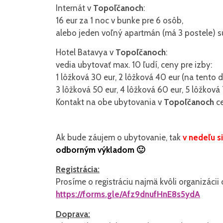
Internát v
Topoľčanoch
:
16 eur za 1 noc v bunke pre 6 osôb,
alebo jeden voľný apartmán (má 3 postele) sú
Hotel Batavya v
Topoľčanoch
:
vedia ubytovať max. 10 ľudí, ceny pre izby:
1 lôžková 30 eur, 2 lôžková 40 eur (na tento d
3 lôžková 50 eur, 4 lôžková 60 eur, 5 lôžková
Kontakt na obe ubytovania v
Topoľčanoch
ce
Ak bude záujem o ubytovanie, tak
v nedeľu s
odborným výkladom 🙂
Registrácia:
Prosíme o registráciu najmä kvôli organizáci
https://forms.gle/Afz9dnufHnE8s5ydA
Doprava: