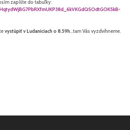
osím zapíšte do tabuľky:
/d/1RHqtydWjBG7PbRXfmUKP38d_6kVKGdQSOdtGOK5kB-
te
vystúpiť v Ludaniciach o 8.59h
…tam Vás vyzdvihneme.