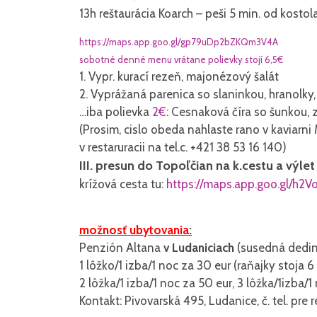
13h reštaurácia Koarch – peši 5 min. od kostola
https://maps.app.goo.gl/
gp79uDp2bZKQm3V4A
sobotné denné menu vrátane polievky stojí 6,5€
1. Vypr. kurací rezeň, majonézový šalát
2. Vyprážaná parenica so slaninkou, hranolky,
…iba polievka
2€
: Cesnaková číra so šunkou,
(Prosim, cislo obeda nahlaste rano v kaviarni
v restaruracii na tel.c. +421 38 53 16 140)
III. presun do Topoľčian na k.cestu a výlet
krížová cesta tu:
https://maps.app.goo.gl/
h2V
možnosť ubytovania
:
Penzión Altana
v Ludaniciach
(susedná dedin
1 lôžko/1 izba/1 noc za 30 eur (raňajky stoja 6 
2 lôžka/1 izba/1 noc za 50 eur, 3 lôžka/1izba/1
Kontakt: Pivovarská 495, Ludanice, č. tel. pre