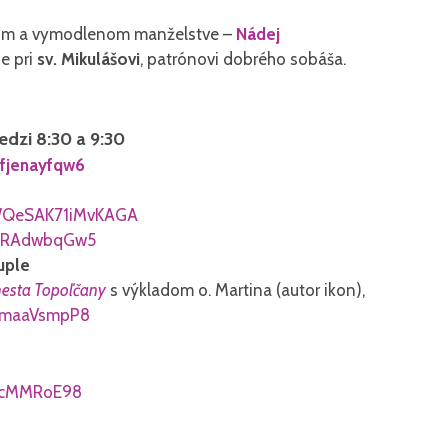
rom a vymodlenom manželstve –
Nádej
e pri
sv. Mikulášovi
, patrónovi dobrého sobáša.
edzi 8:30 a 9:30
fjenayfqw6
QeSAK71iMvKAGA
2RAdwbqGw5
cuple
mesta Topoľčany
s výkladom o. Martina (autor ikon),
maaVsmpP8
icMMRoE98