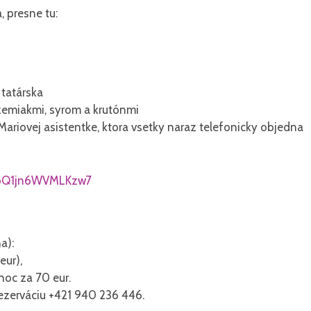
, presne tu:
 tatárska
 zemiakmi, syrom a krutónmi
 Mariovej asistentke, ktora vsetky naraz telefonicky objedna
oQ1jn6WVMLKzw7
a):
eur),
 noc za 70 eur.
 rezerváciu +421 940 236 446.