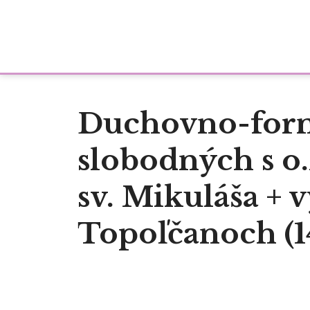
Duchovno-for
slobodných s o
sv. Mikuláša + v
Topoľčanoch (14