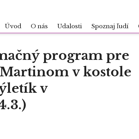
Úvod
O nás
Udalosti
Spoznaj ľudí
mačný program pre
.Martinom v kostole
ýletík v
.3.)