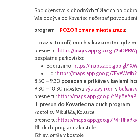
Spoločenstvo slobodných túžiacich po dob
Vás pozýva do Kovariec načerpať povzbudeni
program –
POZOR zmena miesta zrazu
:
I. zraz v Topoľčanoch v kaviarni Incuple m
presne tu:
https://maps.app.goo.gl/
2nDPRWj
bezplatne parkovisko:
Sportisimo:
https://maps.app.goo.gl/
1XW
Lidl:
https://maps.app.goo.gl/
7FyeWMb
8.30 – 9.30
posedenie pri káve v
kaviarni In
9.30 – 10.30 návšteva
výstavy ikon
v
Galérii 
presne tu:
https://maps.app.goo.gl/
fMg8eAaP
II. presun do Kovariec na duch.program
kostol sv.Mikuláša, Kovarce
presne tu:
https://maps.app.goo.gl/
P4FRFa9k
11h duch. program v kostole
12h sv. omša v kostole