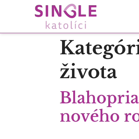
Kategór
života
Blahopria
nového ro