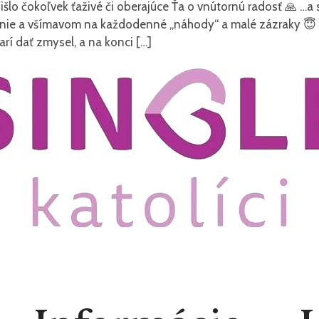
šlo čokoľvek ťaživé či oberajúce Ťa o vnútornú radosť 🙏 …a 
nie a všímavom na každodenné „náhody“ a malé zázraky 😇 P
rí dať zmysel, a na konci […]