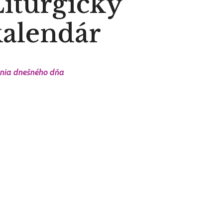
iturgický
kalendár
ania dnešného dňa