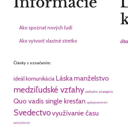
Informácie
L
Ako spoznať nových ľudí
Ako vytvoriť vlastné stretko
čít
Články s označením:
Láska
manželstvo
ideál
komunikácia
medziľudské vzťahy
podujatia
propagácia
Quo vadis single kresťan
spolupracovníci
Svedectvo
využívanie času
zamyslenie