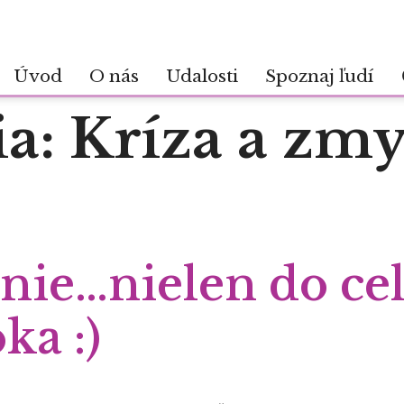
Úvod
O nás
Udalosti
Spoznaj ľudí
ia:
Kríza a zmy
nie…nielen do ce
ka :)